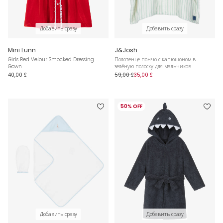
Добавить сразу
Добавить сразу
Mini Lunn
J&Josh
Girls Red Velour Smocked Dressing
Полотенце пончо с капюшоном в
Gown
зелёную полоску для мальчиков
40,00 £
59,00 £
35,00 £
50% OFF
Добавить сразу
Добавить сразу