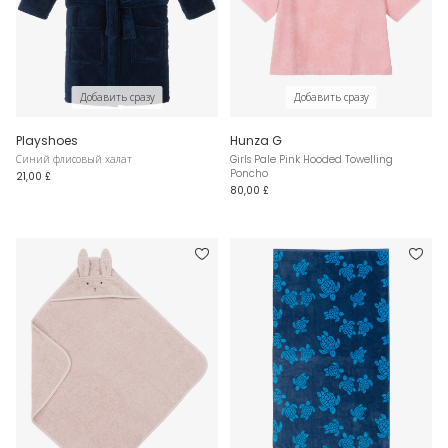
Добавить сразу
Добавить сразу
Playshoes
Hunza G
Синий флисовый халат
Girls Pale Pink Hooded Towelling
Poncho
21,00 £
80,00 £