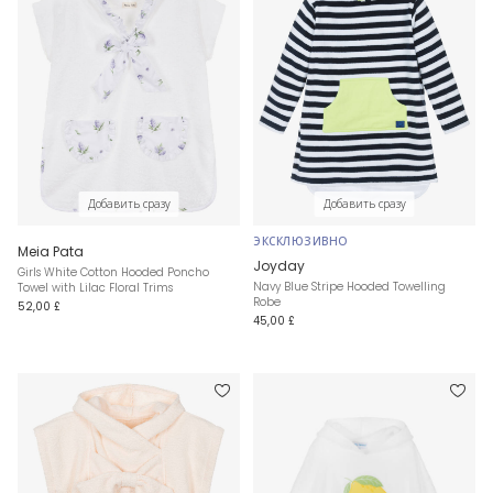
Добавить сразу
Добавить сразу
ЭКСКЛЮЗИВНО
Meia Pata
Joyday
Girls White Cotton Hooded Poncho
Navy Blue Stripe Hooded Towelling
Towel with Lilac Floral Trims
Robe
52,00 £
45,00 £