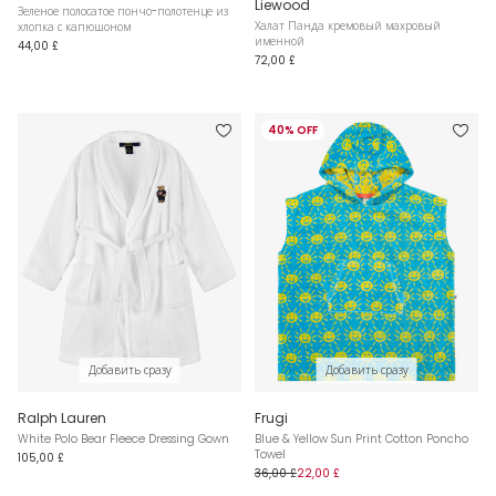
Liewood
Зеленое полосатое пончо-полотенце из
Халат Панда кремовый махровый
хлопка с капюшоном
именной
44,00 £
72,00 £
40% OFF
Добавить сразу
Добавить сразу
Ralph Lauren
Frugi
White Polo Bear Fleece Dressing Gown
Blue & Yellow Sun Print Cotton Poncho
Towel
105,00 £
36,00 £
22,00 £