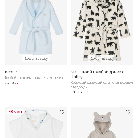
Добавить сразу
Добавить сразу
Beau KiD
Маленький голубой домик от
Hatley
Голубой хлопковый халат для мальчиков
Кремовый флисовый халат с капюшоном
35,00 £
21,00 £
с медведями
38,00 £
19,00 £
40% OFF