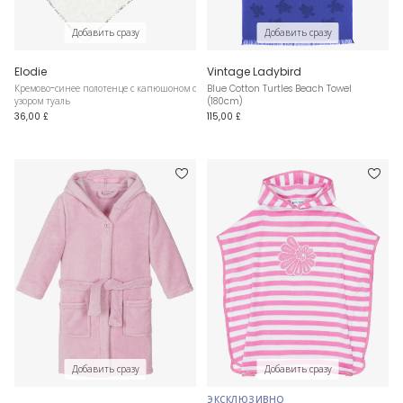
Добавить сразу
Добавить сразу
Elodie
Vintage Ladybird
Кремово-синее полотенце с капюшоном с
Blue Cotton Turtles Beach Towel
узором туаль
(180cm)
36,00 £
115,00 £
Добавить сразу
Добавить сразу
ЭКСКЛЮЗИВНО