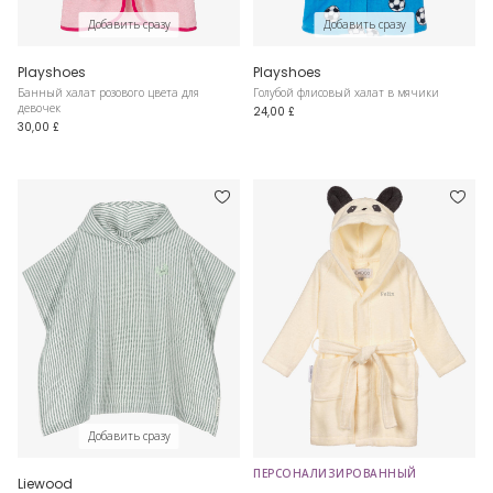
Добавить сразу
Добавить сразу
Playshoes
Playshoes
Банный халат розового цвета для
Голубой флисовый халат в мячики
девочек
24,00 £
30,00 £
Добавить сразу
ПЕРСОНАЛИЗИРОВАННЫЙ
Liewood