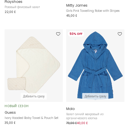
Playshoes
Mitty James
Розовый флисовый халат
Girls Pink Towelling Robe with Stripes
22,00 £
45,00 £
50% OFF
Добавить сразу
Добавить сразу
НОВЫЙ СЕЗОН
Molo
Guess
Халат синий махровый из
Ivory Hooded Baby Towel & Pouch Set
органического хлопка
35,00 £
79,00 £
40,00 £