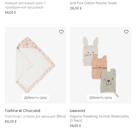
Розовый хлопковый халат с
Girls Pink Cotton Poncho Towel
присборенной вышивкой
26,00 £
34,00 £
Добавить сразу
Добавить сразу
Tartine et Chocolat
Liewood
Полотенце с уголком для малышей (80см)
Organic Towelling Animal Washcloths
(3 Pack)
80,00 £
34,00 £