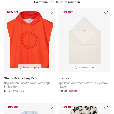
На странице
1-60
из
71
товаров
60% OFF
50% OFF
Добавить сразу
Добавить сразу
Stella McCartney Kids
Bonpoint
Boys Cotton Poncho Towel with Logo
Кремовое хлопковое полотенце с уголком
Embroidery
(92см)
100,00 £
40,00 £
120,00 £
60,00 £
40% OFF
50% OFF