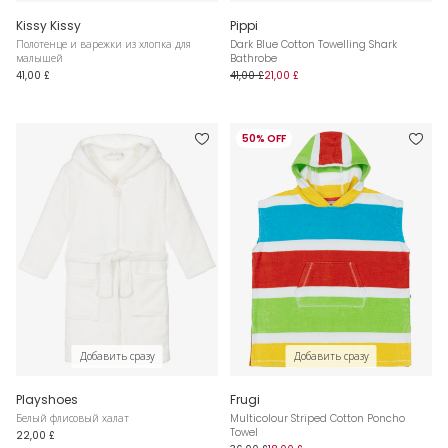
Kissy Kissy
Pippi
Полотенце и варежки из хлопка для
Dark Blue Cotton Towelling Shark
малышей
Bathrobe
41,00 £
41,00 £
21,00 £
50% OFF
Добавить сразу
Добавить сразу
Playshoes
Frugi
Белый флисовый халат
Multicolour Striped Cotton Poncho
Towel
22,00 £