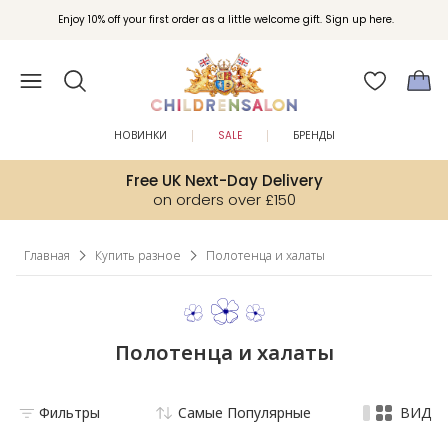
Вступайте в клуб Бонусы Childrensalon для эксклюзивных привилегий при
Enjoy 10% off your first order as a little welcome gift. Sign up here.
покупках.
НОВИНКИ
SALE
БРЕНДЫ
Free UK Next-Day Delivery
on orders over £150
Главная
Купить разное
Полотенца и халаты
Полотенца и халаты
Фильтры
Самые Популярные
ВИД