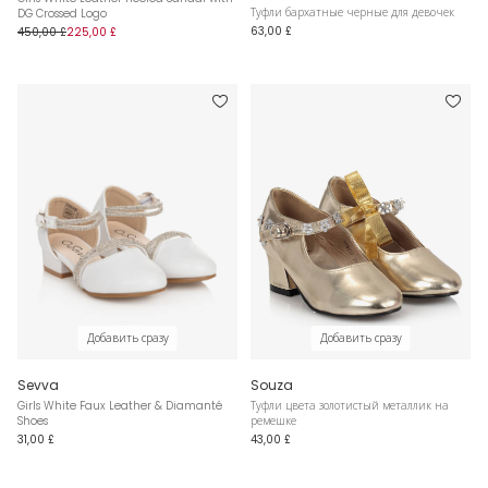
Туфли бархатные черные для девочек
DG Crossed Logo
63,00 £
450,00 £
225,00 £
Добавить сразу
Добавить сразу
Sevva
Souza
Girls White Faux Leather & Diamanté
Туфли цвета золотистый металлик на
Shoes
ремешке
31,00 £
43,00 £