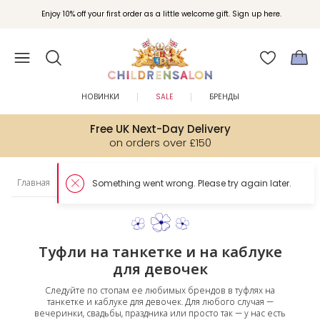
Enjoy 10% off your first order as a little welcome gift. Sign up here.
НОВИНКИ
SALE
БРЕНДЫ
Free UK Next-Day Delivery
on orders over £150
Главная
Обувь
Туфли на танкетке и на каблуке
Something went wrong. Please try again later.
Туфли на танкетке и на каблуке
для девочек
Следуйте по стопам ее любимых брендов в туфлях на
танкетке и каблуке для девочек. Для любого случая —
вечеринки, свадьбы, праздника или просто так — у нас есть