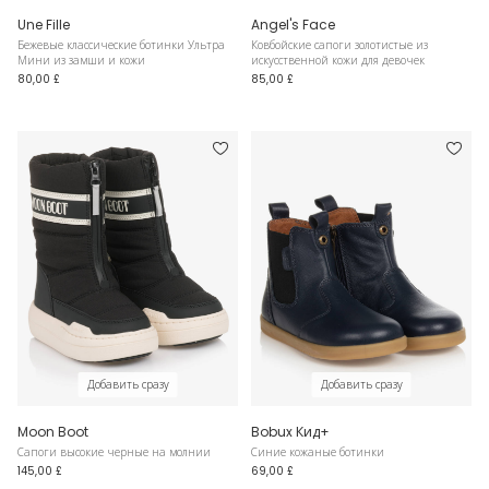
Une Fille
Angel's Face
Бежевые классические ботинки Ультра
Ковбойские сапоги золотистые из
Мини из замши и кожи
искусственной кожи для девочек
80,00 £
85,00 £
Добавить сразу
Добавить сразу
Moon Boot
Bobux Кид+
Сапоги высокие черные на молнии
Синие кожаные ботинки
145,00 £
69,00 £