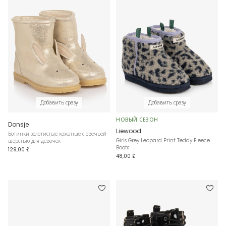
Добавить сразу
Добавить сразу
НОВЫЙ СЕЗОН
Donsje
Liewood
Ботинки золотистые кожаные с овечьей
Girls Grey Leopard Print Teddy Fleece
шерстью для девочек
Boots
129,00 £
48,00 £