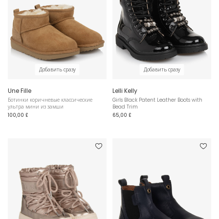
Добавить сразу
Добавить сразу
Une Fille
Lelli Kelly
Ботинки коричневые классические
Girls Black Patent Leather Boots with
ультра мини из замши
Bead Trim
100,00 £
65,00 £