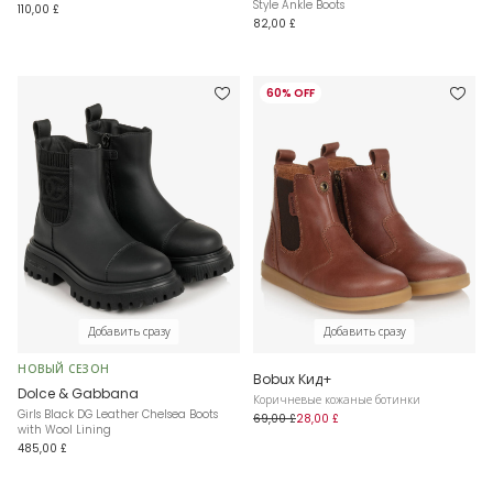
Style Ankle Boots
110,00 £
82,00 £
60% OFF
Добавить сразу
Добавить сразу
НОВЫЙ СЕЗОН
Bobux Кид+
Dolce & Gabbana
Коричневые кожаные ботинки
Girls Black DG Leather Chelsea Boots
69,00 £
28,00 £
with Wool Lining
485,00 £