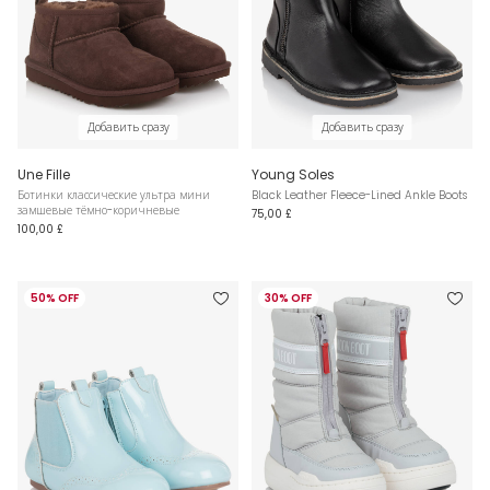
Добавить сразу
Добавить сразу
Une Fille
Young Soles
Ботинки классические ультра мини
Black Leather Fleece-Lined Ankle Boots
замшевые тёмно-коричневые
75,00 £
100,00 £
50% OFF
30% OFF