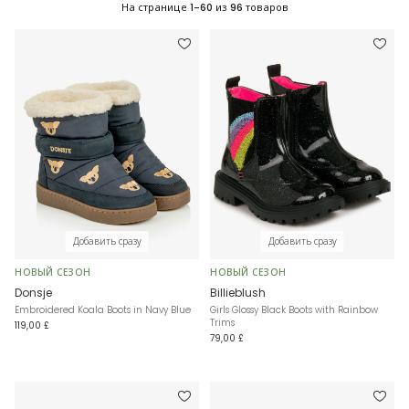
На странице
1-60
из
96
товаров
Добавить сразу
Добавить сразу
НОВЫЙ СЕЗОН
НОВЫЙ СЕЗОН
Donsje
Billieblush
Embroidered Koala Boots in Navy Blue
Girls Glossy Black Boots with Rainbow
Trims
119,00 £
79,00 £