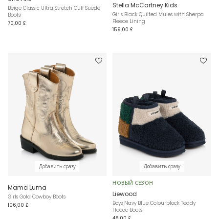
Stella McCartney Kids
Beige Classic Ultra Stretch Cuff Suede
Girls Black Quilted Mules with Sherpa
Boots
Fleece Lining
70,00 £
159,00 £
Добавить сразу
Добавить сразу
НОВЫЙ СЕЗОН
Mama Luma
Liewood
Girls Gold Cowboy Boots
Boys Navy Blue Colourblock Teddy
106,00 £
Fleece Boots
48,00 £