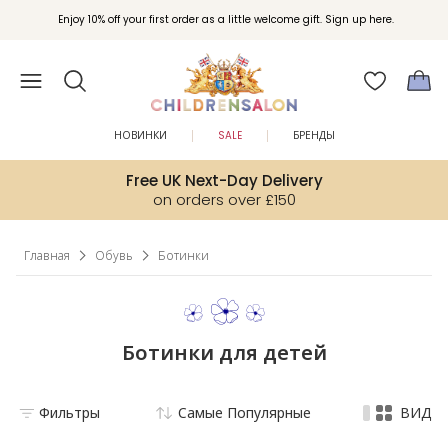
Вступайте в клуб Бонусы Childrensalon для эксклюзивных привилегий при
Enjoy 10% off your first order as a little welcome gift. Sign up here.
покупках.
НОВИНКИ
SALE
БРЕНДЫ
Free UK Next-Day Delivery
on orders over £150
Главная
Обувь
Ботинки
Ботинки для детей
Фильтры
Самые Популярные
ВИД