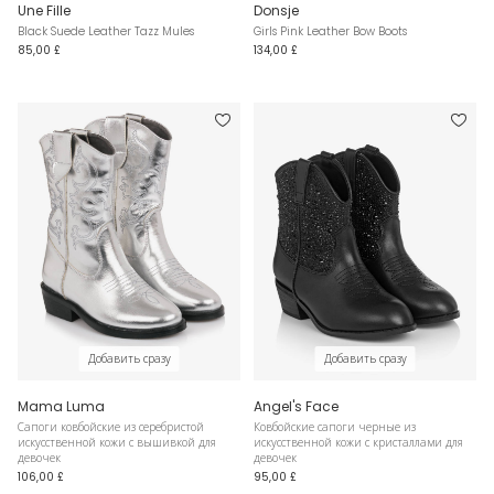
Une Fille
Donsje
Black Suede Leather Tazz Mules
Girls Pink Leather Bow Boots
85,00 £
134,00 £
Добавить сразу
Добавить сразу
Mama Luma
Angel's Face
Сапоги ковбойские из серебристой
Ковбойские сапоги черные из
искусственной кожи с вышивкой для
искусственной кожи с кристаллами для
девочек
девочек
106,00 £
95,00 £