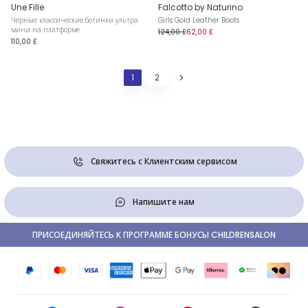
Une Fille
Falcotto by Naturino
Черные классические ботинки ультра
Girls Gold Leather Boots
мини на платформе
124,00 £
62,00 £
110,00 £
1
2
Свяжитесь с Клиентским сервисом
Напишите нам
ПРИСОЕДИНЯЙТЕСЬ К ПРОГРАММЕ БОНУСЫ CHILDRENSALON