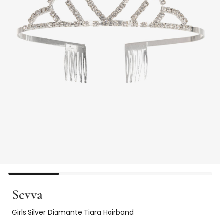
Sevva
Girls Silver Diamante Tiara Hairband