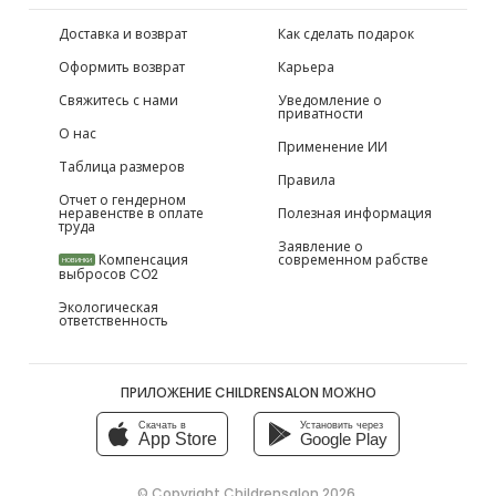
Доставка и возврат
Как сделать подарок
Оформить возврат
Карьера
Свяжитесь с нами
Уведомление о
приватности
О нас
Применение ИИ
Таблица размеров
Правила
Отчет о гендерном
неравенстве в оплате
Полезная информация
труда
Заявление о
Компенсация
современном рабстве
НОВИНКИ
выбросов CO2
Экологическая
ответственность
ПРИЛОЖЕНИЕ CHILDRENSALON МОЖНО
Скачать в
Установить через
App Store
Google Play
© Copyright
Childrensalon 2026
,