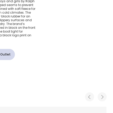
boys and girls by Ralph
taped seams to prevent
ined with soft fleece for
 cold climates. The
 black rubber for an
lippery surfaces and
 dry. The brand’s
d in black on the front
e boot tight for
a black logo print on
 Outlet