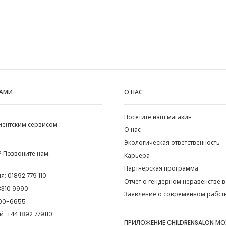
НАМИ
О НАС
Посетите наш магазин
лиентским сервисом
О нас
Экологическая ответственность
 Позвоните нам.
Карьера
Партнёрская программа
ия:
01892 779 110
Отчет о гендерном неравенстве в
8310 9990
Заявление о современном рабст
00-6655
й:
+44 1892 779110
ПРИЛОЖЕНИЕ CHILDRENSALON М