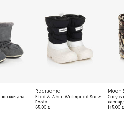
Roarsome
Moon Boo
сапожки для
Black & White Waterproof Snow
Сноубуты к
Boots
леопардовы
65,00 £
145,00 £
-3