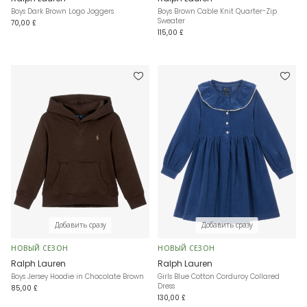
Boys Dark Brown Logo Joggers
Boys Brown Cable Knit Quarter-Zip
Sweater
70,00 £
115,00 £
Добавить сразу
Добавить сразу
НОВЫЙ СЕЗОН
НОВЫЙ СЕЗОН
Ralph Lauren
Ralph Lauren
Boys Jersey Hoodie in Chocolate Brown
Girls Blue Cotton Corduroy Collared
Dress
85,00 £
130,00 £