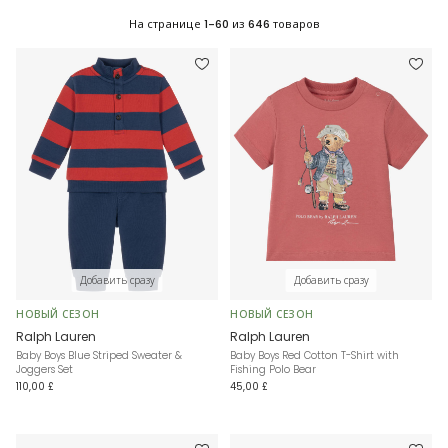
На странице
1-60
из
646
товаров
Добавить сразу
Добавить сразу
НОВЫЙ СЕЗОН
НОВЫЙ СЕЗОН
Ralph Lauren
Ralph Lauren
Baby Boys Blue Striped Sweater &
Baby Boys Red Cotton T-Shirt with
Joggers Set
Fishing Polo Bear
110,00 £
45,00 £