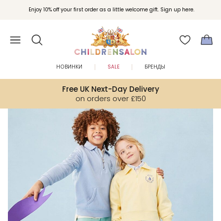
Вступайте в клуб Бонусы Childrensalon для эксклюзивных привилегий при
Enjoy 10% off your first order as a little welcome gift. Sign up here.
покупках.
НОВИНКИ
SALE
БРЕНДЫ
Free UK Next-Day Delivery
on orders over £150