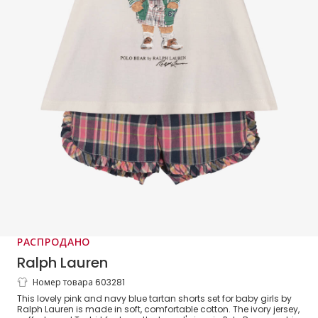
РАСПРОДАНО
Ralph Lauren
Номер товара 603281
Baby Girls Pink & Blue Tartan Cotton
This lovely pink and navy blue tartan shorts set for baby girls by
Polo Bear Shorts Set
Ralph Lauren is made in soft, comfortable cotton. The ivory jersey,