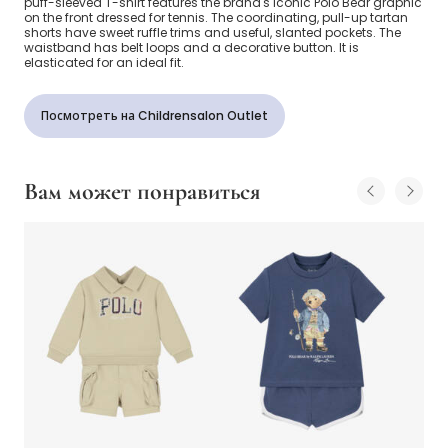
puff-sleeved T-shirt features the brand's iconic Polo Bear graphic
on the front dressed for tennis. The coordinating, pull-up tartan
shorts have sweet ruffle trims and useful, slanted pockets. The
waistband has belt loops and a decorative button. It is
elasticated for an ideal fit.
Посмотреть на Childrensalon Outlet
Вам может понравиться