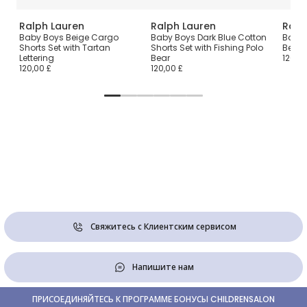
Ralph Lauren
Ralph Lauren
Ralp
en-
Baby Boys Beige Cargo
Baby Boys Dark Blue Cotton
Baby G
Shorts Set with Tartan
Shorts Set with Fishing Polo
Bear 
Lettering
Bear
120,00
120,00 £
120,00 £
Свяжитесь с Клиентским сервисом
Напишите нам
ПРИСОЕДИНЯЙТЕСЬ К ПРОГРАММЕ БОНУСЫ CHILDRENSALON