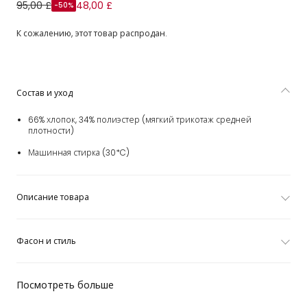
Свитшот синий с мишкой-моряком Поло для мальчиков
95,00 £
48,00 £
-50%
К сожалению, этот товар распродан.
Состав и уход
66% хлопок, 34% полиэстер (мягкий трикотаж средней
плотности)
Машинная стирка (30*C)
Описание товара
Фасон и стиль
Посмотреть больше