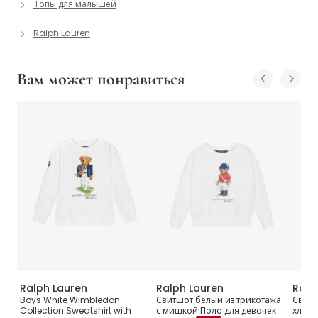
Топы для малышей
Ralph Lauren
Вам может понравиться
Ralph Lauren
Ralph Lauren
Ralp
t
Boys White Wimbledon
Свитшот белый из трикотажа
Свитш
Collection Sweatshirt with
с мишкой Поло для девочек
хлопк