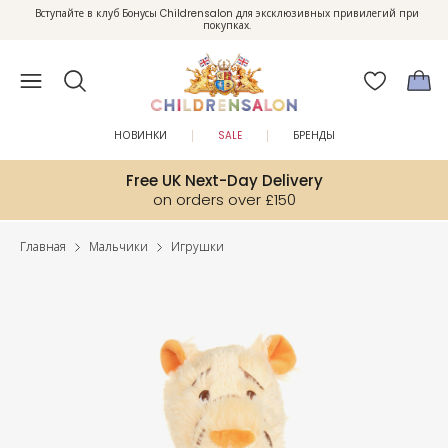
Вступайте в клуб Бонусы Childrensalon для эксклюзивных привилегий при
Enjoy 10% off your first order as a little welcome gift. Sign up here.
покупках.
НОВИНКИ
SALE
БРЕНДЫ
Free UK Next-Day Delivery
on orders over £150
Главная
Мальчики
Игрушки