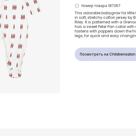
Кремовый
Номер товара 187367
This adorable babygrow for little
in soft, stretchy cotton jersey by 
хлопковый
Riley. It is patterned with a Gren
has a sweet Peter Pan collar with r
fastens with poppers down the f
комбинезон
legs, for quick and easy changin
Королевски
Посмотреть на Childrensalon
гвардеец