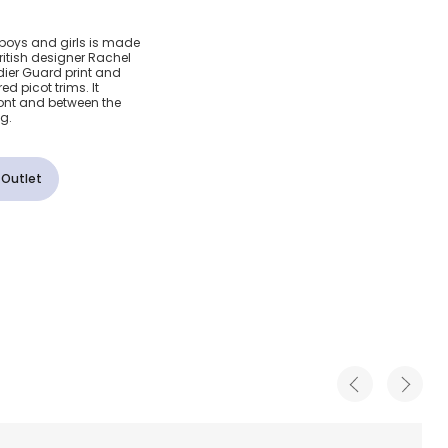
 boys and girls is made
British designer Rachel
adier Guard print and
ed picot trims. It
ront and between the
g.
й
 Outlet