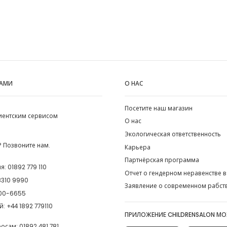
НАМИ
О НАС
Посетите наш магазин
лиентским сервисом
О нас
Экологическая ответственность
 Позвоните нам.
Карьера
Партнёрская программа
ия:
01892 779 110
Отчет о гендерном неравенстве в
8310 9990
Заявление о современном рабст
00-6655
й:
+44 1892 779110
ПРИЛОЖЕНИЕ CHILDRENSALON М
росам:
01892 481 781