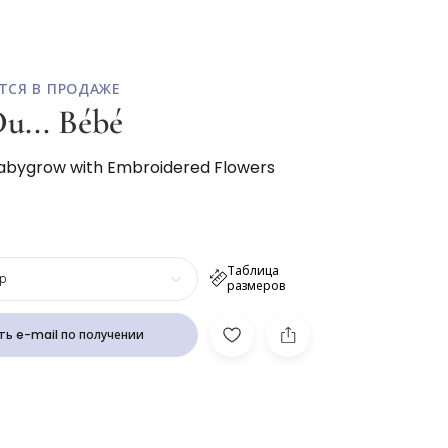
ТСЯ В ПРОДАЖЕ
u... Bébé
Babygrow with Embroidered Flowers
Таблица
р
размеров
ь e-mail по получении