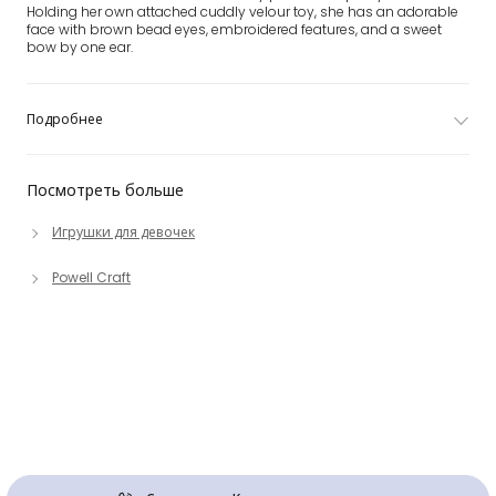
Holding her own attached cuddly velour toy, she has an adorable
face with brown bead eyes, embroidered features, and a sweet
bow by one ear.
Подробнее
Посмотреть больше
Игрушки для девочек
Powell Craft