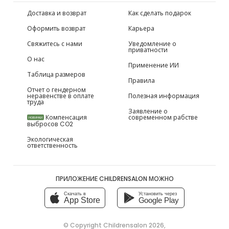
Доставка и возврат
Как сделать подарок
Оформить возврат
Карьера
Свяжитесь с нами
Уведомление о
приватности
О нас
Применение ИИ
Таблица размеров
Правила
Отчет о гендерном
неравенстве в оплате
Полезная информация
труда
Заявление о
Компенсация
современном рабстве
НОВИНКИ
выбросов CO2
Экологическая
ответственность
ПРИЛОЖЕНИЕ CHILDRENSALON МОЖНО
Скачать в
Установить через
App Store
Google Play
© Copyright
Childrensalon 2026
,