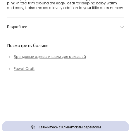
pink knitted trim around the edge. Ideal for keeping baby warm
and cosy, it also makes a lovely addition to your little one's nursery.
Подробнее
Посмотреть больше
Брендовые одеяла и шали для малышей
Powell Craft
Свяжитесь с Клиентским сервисом