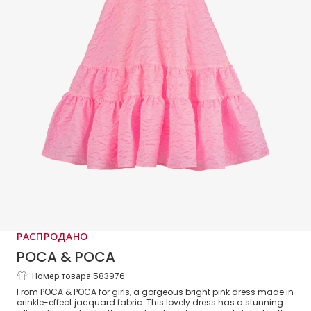
РАСПРОДАНО
POCA & POCA
Номер товара 583976
Girls Pink Jacquard Dress Set
From POCA & POCA for girls, a gorgeous bright pink dress made in
crinkle-effect jacquard fabric. This lovely dress has a stunning