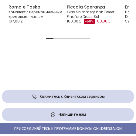
Roma e Toska
Piccola Speranza
Emil
з
Комплект с церемониальным
Girls Shimmery Pink Tweet
Baby 
кремовым платьем
Pinafore Dress Set
Dress
107,00 £
160,00 £
80,00 £
59,00
-50%
Свяжитесь с Клиентским сервисом
Напишите нам
ПРИСОЕДИНЯЙТЕСЬ К ПРОГРАММЕ БОНУСЫ CHILDRENSALON