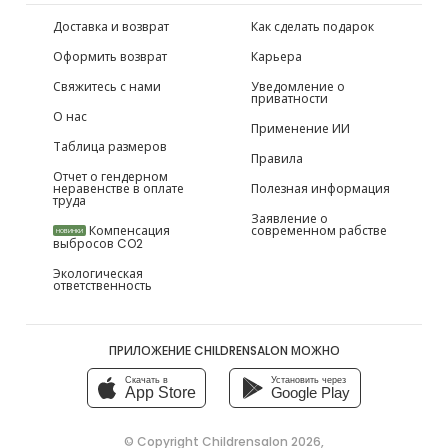
Доставка и возврат
Как сделать подарок
Оформить возврат
Карьера
Свяжитесь с нами
Уведомление о
приватности
О нас
Применение ИИ
Таблица размеров
Правила
Отчет о гендерном
неравенстве в оплате
Полезная информация
труда
Заявление о
Компенсация
современном рабстве
НОВИНКИ
выбросов CO2
Экологическая
ответственность
ПРИЛОЖЕНИЕ CHILDRENSALON МОЖНО
Скачать в
Установить через
App Store
Google Play
© Copyright
Childrensalon 2026
,