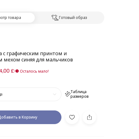
отр товара
Готовый образ
 с графическим принтом и
м мехом синяя для мальчиков
4,00 £
Осталось мало!
Таблица
да
размеров
Добавить в Корзину