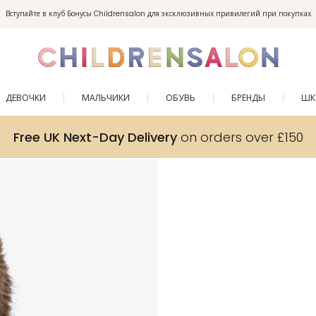
Вступайте в клуб Бонусы Childrensalon для эксклюзивных привилегий при покупках.
Enjoy 10% off your first order as a little welcome gift. Sign up here.
ДЕВОЧКИ
МАЛЬЧИКИ
ОБУВЬ
БРЕНДЫ
ШК
Free UK Next-Day Delivery
on orders over £150