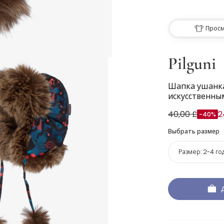
Просм
Pilguni
Шапка ушанка
искусственны
40,00 £
2
-40%
Выбрать размер
Размер:
2-4 го