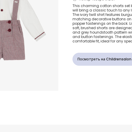
Boys Ivory S
This charming cotton shorts set
will bring a classic touch to any 
Burgundy
The ivory twill shirt features bur
matching decorative buttons on t
popper fastenings on the back. Li
Houndstooth
soft, brushed shorts are design
and grey houndstooth pattern wi
and button fastenings. The elast
Set
comfortable fit, ideal for any spe
Посмотреть на Childrensalon