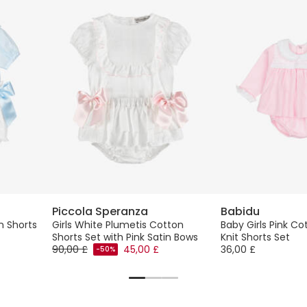
Piccola Speranza
Babidu
n Shorts
Girls White Plumetis Cotton
Baby Girls Pink Co
Shorts Set with Pink Satin Bows
Knit Shorts Set
90,00 £
45,00 £
36,00 £
-50%