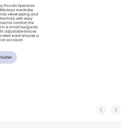
hirt &
 by Piccola Speranza
little boys wardrobe.
gundy velvet piping and
he front, with easy
ned for comfort, the
 Shorts
ed in a smart burgundy
th adjustable braces
icated waist ensures a
cial occasion.
 Outlet