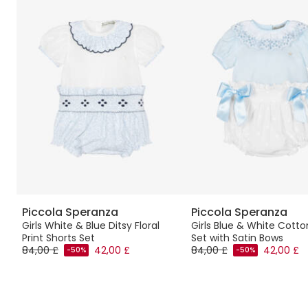
Piccola Speranza
Piccola Speranza
Girls White & Blue Ditsy Floral
Girls Blue & White Cotto
y
Print Shorts Set
Set with Satin Bows
84,00 £
42,00 £
84,00 £
42,00 £
-50%
-50%