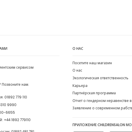
НАМИ
О НАС
Посетите наш магазин
лиентским сервисом
О нас
Экологическая ответственность
 Позвоните нам.
Карьера
Партнёрская программа
ия:
01892 779 110
Отчет о гендерном неравенстве в
8310 9990
Заявление о современном рабст
00-6655
й:
+44 1892 779110
ПРИЛОЖЕНИЕ CHILDRENSALON М
росам:
01892 481 781