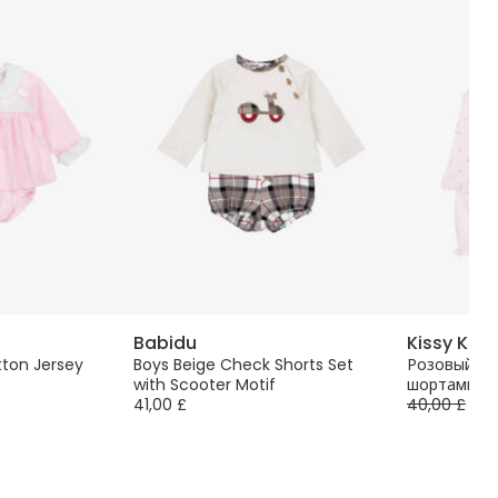
Babidu
Kissy Kiss
tton Jersey
Boys Beige Check Shorts Set
Розовый хл
with Scooter Motif
шортами д
41,00 £
40,00 £
-5