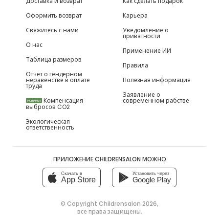
Доставка и возврат
Как сделать подарок
Оформить возврат
Карьера
Свяжитесь с нами
Уведомление о
приватности
О нас
Применение ИИ
Таблица размеров
Правила
Отчет о гендерном
неравенстве в оплате
Полезная информация
труда
Заявление о
Компенсация
современном рабстве
НОВИНКИ
выбросов CO2
Экологическая
ответственность
ПРИЛОЖЕНИЕ CHILDRENSALON МОЖНО
Скачать в
Установить через
App Store
Google Play
© Copyright
Childrensalon 2026
,
все права защищены.