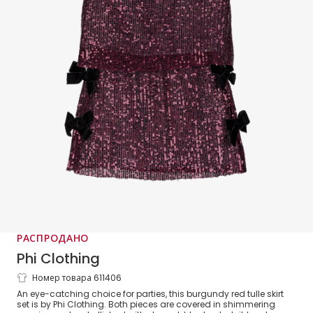
РАСПРОДАНО
Phi Clothing
Номер товара 611406
Girls Burgundy Red Sequinned Tulle &
An eye-catching choice for parties, this burgundy red tulle skirt
Velvet Bow Skirt Set
set is by Phi Clothing. Both pieces are covered in shimmering