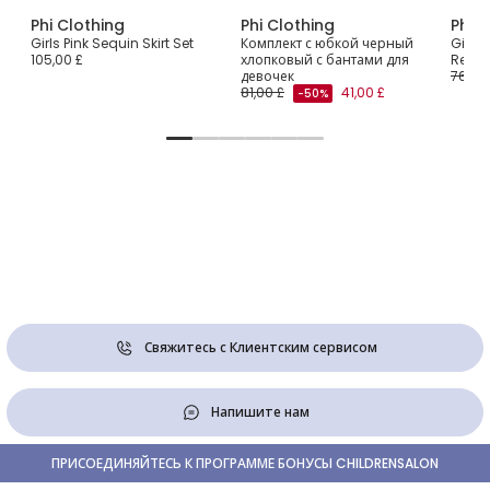
Phi Clothing
Phi Clothing
Phi C
Girls Pink Sequin Skirt Set
Комплект с юбкой черный
Girls 
105,00 £
хлопковый с бантами для
Red Ch
девочек
76,00
81,00 £
41,00 £
-50%
Свяжитесь с Клиентским сервисом
Напишите нам
ПРИСОЕДИНЯЙТЕСЬ К ПРОГРАММЕ БОНУСЫ CHILDRENSALON