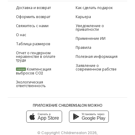
Доставка и возврат
Как сделать подарок
Оформить возврат
Карьера
Свяжитесь с нами
Уведомление о
приватности
О нас
Применение ИИ
Таблица размеров
Правила
Отчет о гендерном
неравенстве в оплате
Полезная информация
труда
Заявление о
Компенсация
современном рабстве
НОВИНКИ
выбросов CO2
Экологическая
ответственность
ПРИЛОЖЕНИЕ CHILDRENSALON МОЖНО
Скачать в
Установить через
App Store
Google Play
© Copyright
Childrensalon 2026
,