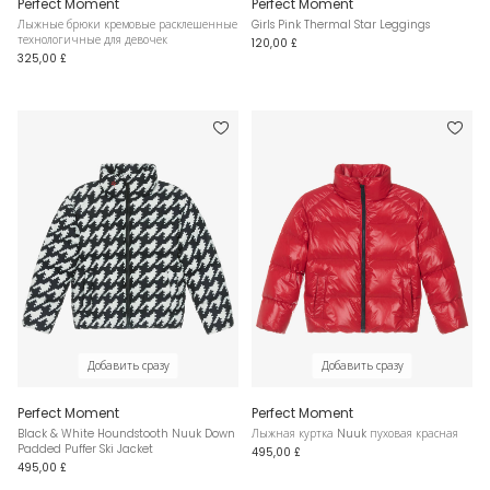
Perfect Moment
Perfect Moment
Лыжные брюки кремовые расклешенные
Girls Pink Thermal Star Leggings
технологичные для девочек
120,00 £
325,00 £
Добавить сразу
Добавить сразу
Perfect Moment
Perfect Moment
Black & White Houndstooth Nuuk Down
Лыжная куртка Nuuk пуховая красная
Padded Puffer Ski Jacket
495,00 £
495,00 £