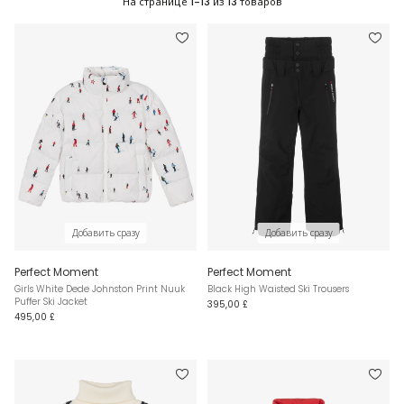
На странице
1-13
из
13
товаров
Добавить сразу
Добавить сразу
Perfect Moment
Perfect Moment
Girls White Dede Johnston Print Nuuk
Black High Waisted Ski Trousers
Puffer Ski Jacket
395,00 £
495,00 £