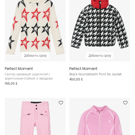
Добавить сразу
Добавить сразу
Perfect Moment
Perfect Moment
Свитер кремовый шерстяной с
Black Houndstooth Print Ski Jacket
воротником-стойкой и звездами
450,00 £
195,00 £