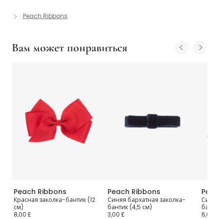
Peach Ribbons
Вам может понравиться
Peach Ribbons
Peach Ribbons
Peac
2
Красная заколка-бантик (12
Синяя бархатная заколка-
Синяя
см)
бантик (4,5 см)
банти
8,00 £
3,00 £
6,00 £