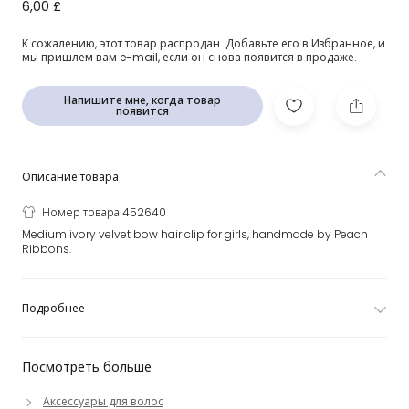
Кремовая бархатная заколка-бантик (7см)
6,00 £
К сожалению, этот товар распродан. Добавьте его в Избранное, и
мы пришлем вам e-mail, если он снова появится в продаже.
Напишите мне, когда товар
появится
Описание товара
Номер товара 452640
Medium ivory velvet bow hair clip for girls, handmade by Peach
Ribbons.
Подробнее
Посмотреть больше
Аксессуары для волос