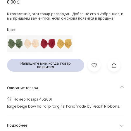
Бежевая заколка-бантик (12см)
8,00 £
К сожалению, этот товар распродан. Добавьте его в Избранное, и
мы пришлем вам e-mail, если он снова появится в продаже.
Цвет
Напишите мне, когда товар
появится
Описание товара
Номер товара 452601
Large beige bow hair clip for girls, handmade by Peach Ribbons.
Подробнее