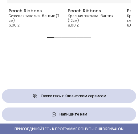
Peach Ribbons
Peach Ribbons
Peac
а-
Бежевая заколка-бантик (7
Красная заколка-бантик
Красн
см)
(12см)
см)
6,00 £
8,00 £
8,00 £
Свяжитесь с Клиентским сервисом
Напишите нам
ПРИСОЕДИНЯЙТЕСЬ К ПРОГРАММЕ БОНУСЫ CHILDRENSALON