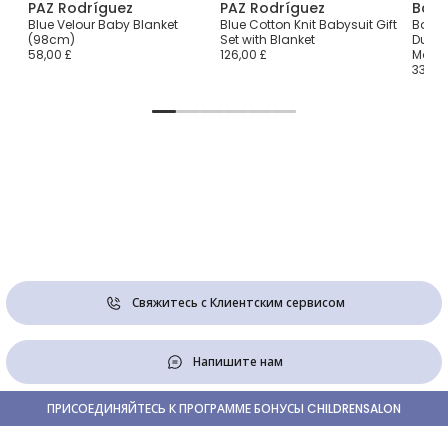
PAZ Rodríguez
PAZ Rodríguez
Babi
Blue Velour Baby Blanket
Blue Cotton Knit Babysuit Gift
Baby 
(98cm)
Set with Blanket
Dunga
58,00 £
126,00 £
Motif
33,00 
Свяжитесь с Клиентским сервисом
Напишите нам
ПРИСОЕДИНЯЙТЕСЬ К ПРОГРАММЕ БОНУСЫ CHILDRENSALON