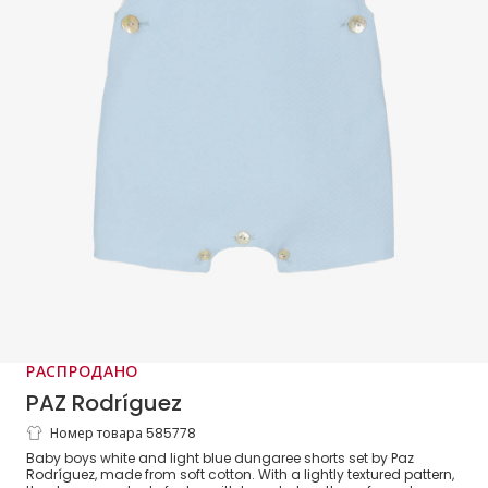
РАСПРОДАНО
PAZ Rodríguez
Номер товара 585778
Baby Boys Pale Blue Cotton Dungaree Set
Baby boys white and light blue dungaree shorts set by Paz
Rodríguez, made from soft cotton. With a lightly textured pattern,