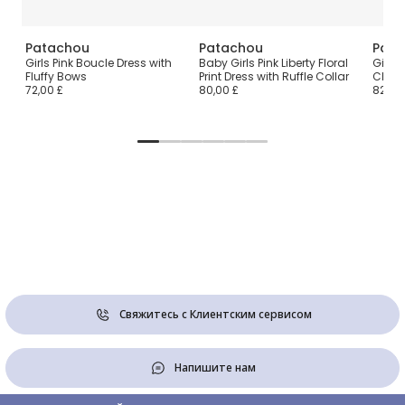
Patachou
Patachou
Pata
ике
Girls Pink Boucle Dress with
Baby Girls Pink Liberty Floral
Girls
Fluffy Bows
Print Dress with Ruffle Collar
Check
72,00 £
80,00 £
82,00
Свяжитесь с Клиентским сервисом
Напишите нам