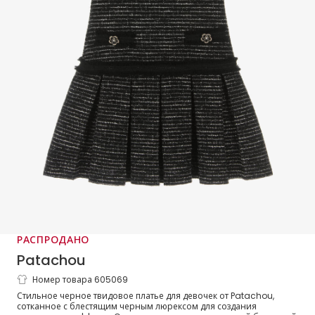
РАСПРОДАНО
Patachou
Номер товара 605069
Платье блестящее черное твидовое для
Стильное черное твидовое платье для девочек от Patachou,
девочек
сотканное с блестящим черным люрексом для создания