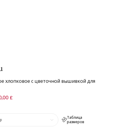
u
ое хлопковое с цветочной вышивкой для
0,00 £
Таблица
р
размеров