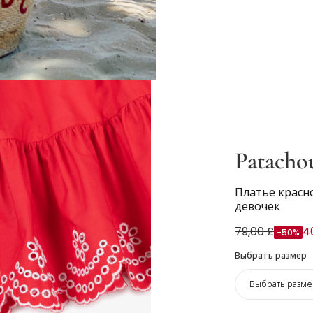
Patacho
Платье красн
девочек
79,00 £
4
-50%
Выбрать размер
Выбрать разме