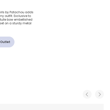
equinned
 girls by Patachou adds
y outfit. Exclusive to
ir Clip
e tulle bow embellished
set on a sturdy metal
 Outlet