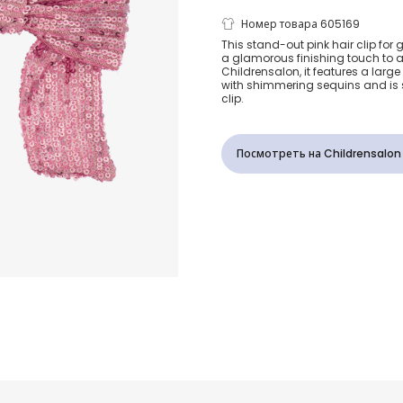
Girls Pink S
Номер товара 605169
This stand-out pink hair clip for
a glamorous finishing touch to an
Tulle Bow Ha
Childrensalon, it features a larg
with shimmering sequins and is 
clip.
(13.5cm)
Посмотреть на Childrensalon