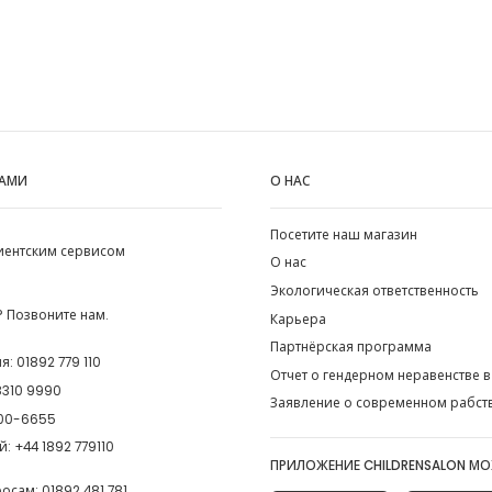
НАМИ
О НАС
Посетите наш магазин
лиентским сервисом
О нас
Экологическая ответственность
 Позвоните нам.
Карьера
Партнёрская программа
ия:
01892 779 110
Отчет о гендерном неравенстве в
8310 9990
Заявление о современном рабст
00-6655
й:
+44 1892 779110
ПРИЛОЖЕНИЕ CHILDRENSALON М
росам:
01892 481 781