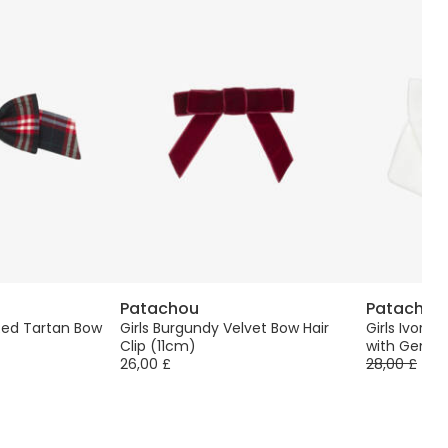
Patachou
Patachou
 Red Tartan Bow
Girls Burgundy Velvet Bow Hair
Girls Ivory 
Clip (11cm)
with Gemst
26,00 £
28,00 £
-4