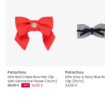
Patachou
Patachou
nt
Girls Red Crêpe Bow Hair Clip
Girls Grey & Navy Blue B
with Gemstone Flower (14cm)
Clip (13cm)
28,00 £
14,00 £
24,00 £
-50%