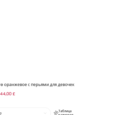
re оранжевое с перьями для девочек
144,00 £
Таблица
р
размеров