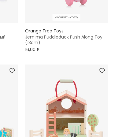
Добавить сразу
Orange Tree Toys
ный
Jemima Puddleduck Push Along Toy
(13cm)
16,00 £