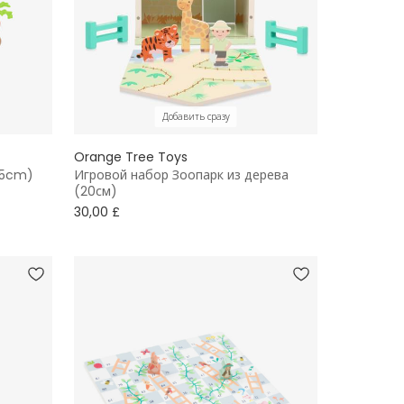
Добавить сразу
Orange Tree Toys
(15cm)
Игровой набор Зоопарк из дерева
(20см)
30,00 £