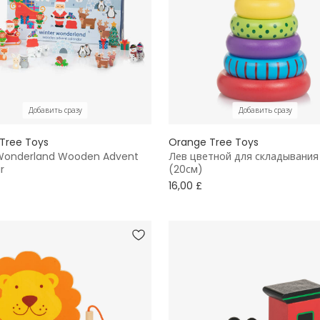
Добавить сразу
Добавить сразу
Tree Toys
Orange Tree Toys
Wonderland Wooden Advent
Лев цветной для складывания
r
(20см)
16,00 £