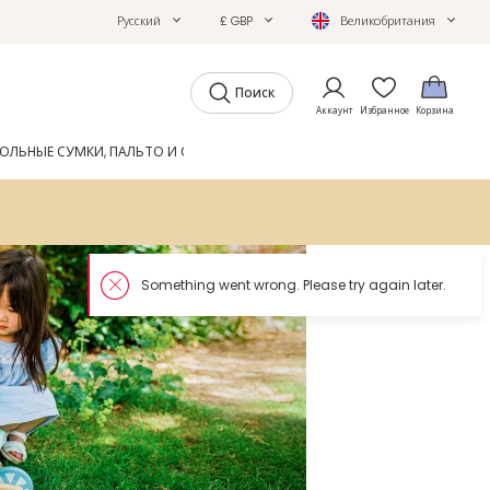
Русский
£ GBP
Великобритания
Поиск
Аккаунт
Избранное
Корзина
ОЛЬНЫЕ СУМКИ, ПАЛЬТО И ОБУВЬ
GIFTS
ЖУРНАЛ