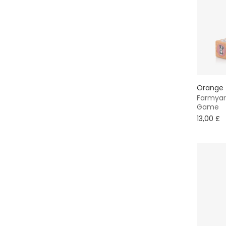
Orange 
Farmyar
Game
13,00 £