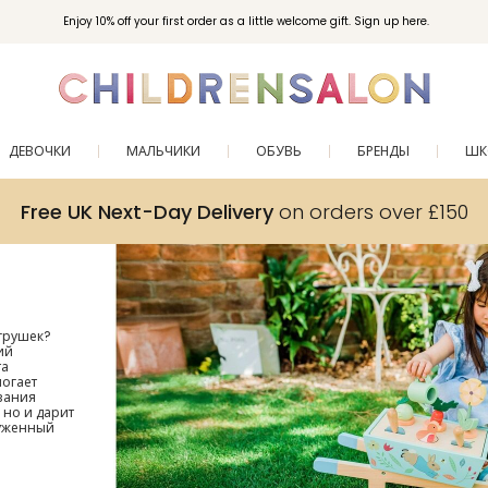
Enjoy 10% off your first order as a little welcome gift. Sign up here.
ДЕВОЧКИ
МАЛЬЧИКИ
ОБУВЬ
БРЕНДЫ
ШК
Free UK Next-Day Delivery
on orders over £150
игрушек?
ий
та
огает
вания
 но и дарит
луженный