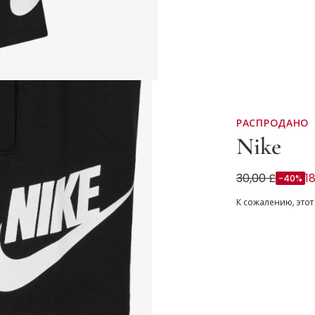
РАСПРОДАНО
Nike
White & Black
30,00 £
1
-40%
К сожалению, этот