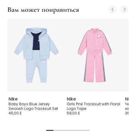
Вам может понравиться
Nike
Nike
Nike
 из
Baby Boys Blue Jersey
Girls Pink Tracksuit with Floral
Черны
Swoosh Logo Tracksuit Set
Logo Tape
из хл
45,00 £
58,00 £
36,00