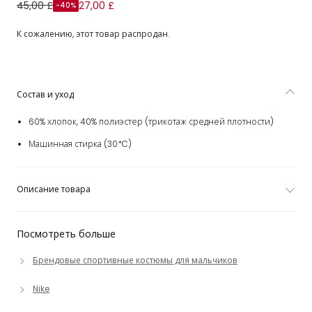
Blue Jersey Tracksuit with Swoosh Logo
45,00 £
27,00 £
-40%
К сожалению, этот товар распродан.
Состав и уход
60% хлопок, 40% полиэстер (трикотаж средней плотности)
Машинная стирка (30*C)
Описание товара
Посмотреть больше
Брендовые спортивные костюмы для мальчиков
Nike