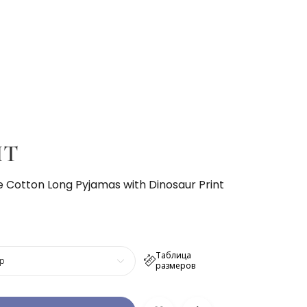
IT
e Cotton Long Pyjamas with Dinosaur Print
Таблица
р
размеров