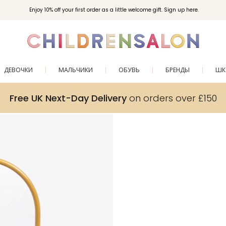
Вступайте в клуб Бонусы Childrensalon для эксклюзивных привилегий при покупках.
Enjoy 10% off your first order as a little welcome gift. Sign up here.
ДЕВОЧКИ
МАЛЬЧИКИ
ОБУВЬ
БРЕНДЫ
ШК
Free UK Next-Day Delivery
on orders over £150