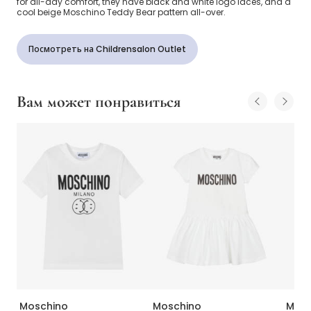
for all-day comfort, they have black and white logo laces, and a
cool beige Moschino Teddy Bear pattern all-over.
Посмотреть на Childrensalon Outlet
Вам может понравиться
Moschino
Moschino
Mosc