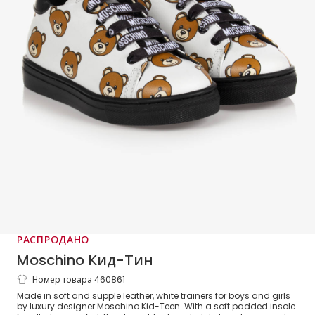
РАСПРОДАНО
Moschino Кид-Тин
Номер товара 460861
Белые кроссовки с медвежатами
Made in soft and supple leather, white trainers for boys and girls
by luxury designer Moschino Kid-Teen. With a soft padded insole