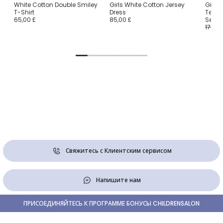
White Cotton Double Smiley
Girls White Cotton Jersey
Girls
T-Shirt
Dress
Teddy
65,00 £
85,00 £
Set
170,00
Свяжитесь с Клиентским сервисом
Напишите нам
ПРИСОЕДИНЯЙТЕСЬ К ПРОГРАММЕ БОНУСЫ CHILDRENSALON