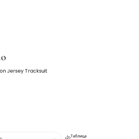
no
ton Jersey Tracksuit
Таблица
р