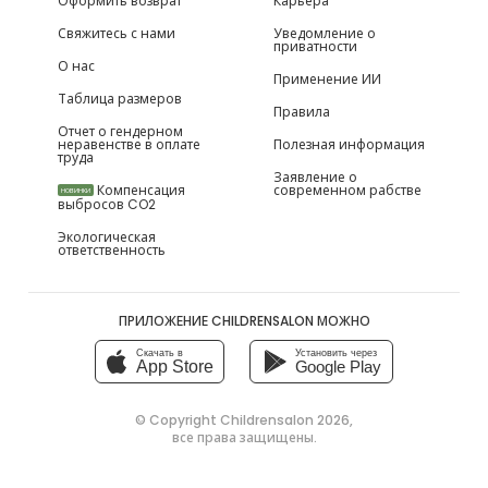
Оформить возврат
Карьера
Свяжитесь с нами
Уведомление о
приватности
О нас
Применение ИИ
Таблица размеров
Правила
Отчет о гендерном
неравенстве в оплате
Полезная информация
труда
Заявление о
Компенсация
современном рабстве
НОВИНКИ
выбросов CO2
Экологическая
ответственность
ПРИЛОЖЕНИЕ CHILDRENSALON МОЖНО
Скачать в
Установить через
App Store
Google Play
© Copyright
Childrensalon 2026
,
все права защищены.