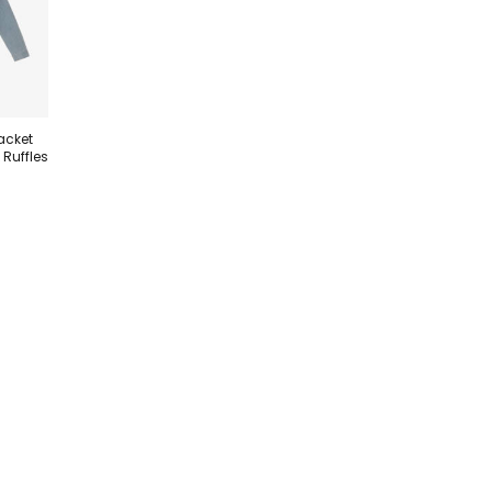
acket
 Ruffles