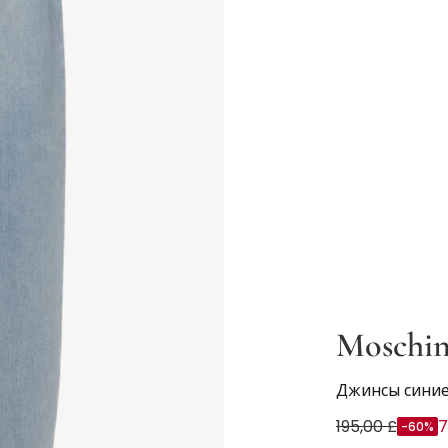
Moschi
Джинсы синие
195,00 £
7
-60%