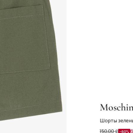
Moschi
Шорты зелены
150,00 £
6
-60%