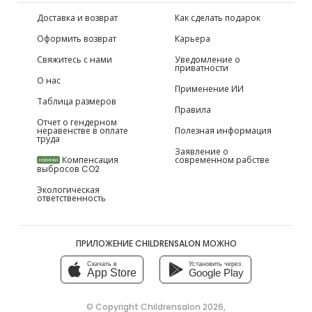
Доставка и возврат
Как сделать подарок
Оформить возврат
Карьера
Свяжитесь с нами
Уведомление о
приватности
О нас
Применение ИИ
Таблица размеров
Правила
Отчет о гендерном
неравенстве в оплате
Полезная информация
труда
Заявление о
Компенсация
современном рабстве
НОВИНКИ
выбросов CO2
Экологическая
ответственность
ПРИЛОЖЕНИЕ CHILDRENSALON МОЖНО
Скачать в
Установить через
App Store
Google Play
© Copyright
Childrensalon 2026
,