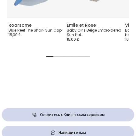
Roarsome
Emile et Rose
Vint
un
Blue Reef The Shark Sun Cap
Baby Girls Beige Embroidered
Boys 
15,00 £
Sun Hat
Hat w
15,00 £
100,00
Свяжитесь с Клиентским сервисом
Напишите нам