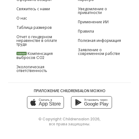
Свяжитесь с нами
Уведомление о
приватности
О нас
Применение ИИ
Таблица размеров
Правила
Отчет о гендерном
неравенстве в оплате
Полезная информация
труда
Заявление о
Компенсация
современном рабстве
НОВИНКИ
выбросов CO2
Экологическая
ответственность
ПРИЛОЖЕНИЕ CHILDRENSALON МОЖНО
Скачать в
Установить через
App Store
Google Play
© Copyright
Childrensalon 2026
,
все права защищены.