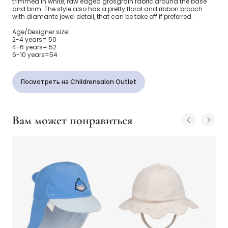
trimmed in white, raw edged grosgrain fabric around the base
and brim. The style also has a pretty floral and ribbon brooch
with diamante jewel detail, that can be take off if preferred.
Age/Designer size:
2-4 years= 50
4-6 years= 52
6-10 years=54
Посмотреть на Childrensalon Outlet
Вам может понравиться