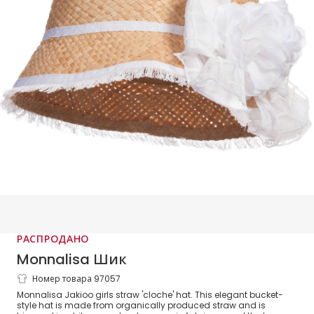
РАСПРОДАНО
Monnalisa Шик
Номер товара 97057
Organic Straw Hat & White Floral
Monnalisa Jakioo girls straw 'cloche' hat. This elegant bucket-
Brooch
style hat is made from organically produced straw and is