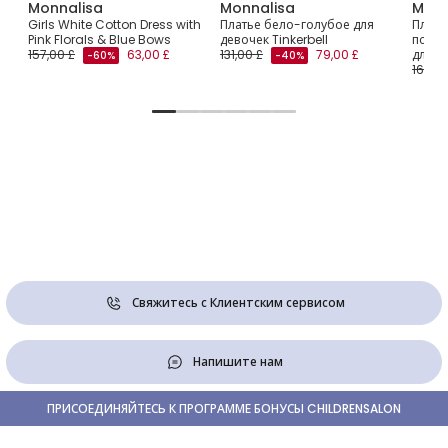
Monnalisa
Monnalisa
Monn
 и
Girls White Cotton Dress with
Платье бело-голубое для
Плать
чек
Pink Florals & Blue Bows
девочек Tinkerbell
попли
157,00 £
63,00 £
131,00 £
79,00 £
для д
-60%
-40%
161,00
Свяжитесь с Клиентским сервисом
Напишите нам
ПРИСОЕДИНЯЙТЕСЬ К ПРОГРАММЕ БОНУСЫ CHILDRENSALON