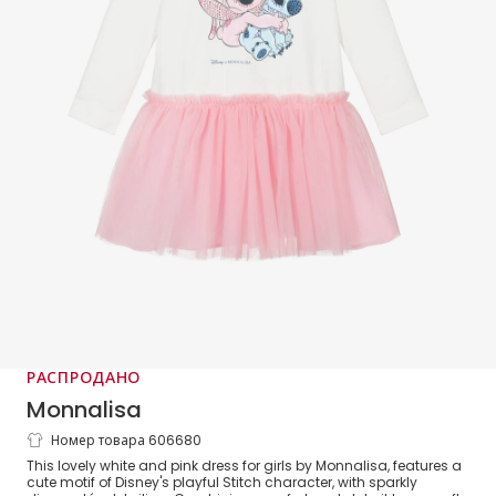
РАСПРОДАНО
Monnalisa
Номер товара 606680
Girls White & Pink Tulle Disney Stitch
This lovely white and pink dress for girls by Monnalisa, features a
Dress
cute motif of Disney's playful Stitch character, with sparkly