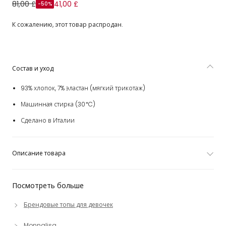
Футболка белая из хлопка с лимонным принтом для
81,00 £
41,00 £
-50%
девочек
К сожалению, этот товар распродан.
Состав и уход
93% хлопок, 7% эластан (мягкий трикотаж)
Машинная стирка (30*C)
Сделано в Италии
Описание товара
Посмотреть больше
Брендовые топы для девочек
Monnalisa