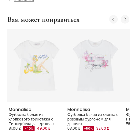
Вам может понравиться
Monnalisa
Monnalisa
Monn
Футболка белая из
Футболка белая из хлопка с
Футбо
очек
хлопкового трикотажа с
розовым фургоном для
Hello 
Тинкербелл для девочек
девочек
73,00 
81,00 £
49,00 £
63,00 £
32,00 £
-40%
-50%