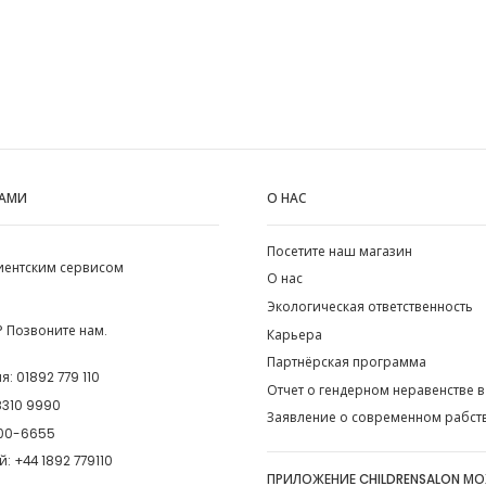
НАМИ
О НАС
Посетите наш магазин
лиентским сервисом
О нас
Экологическая ответственность
 Позвоните нам.
Карьера
Партнёрская программа
ия:
01892 779 110
Отчет о гендерном неравенстве в
8310 9990
Заявление о современном рабст
00-6655
й:
+44 1892 779110
ПРИЛОЖЕНИЕ CHILDRENSALON М