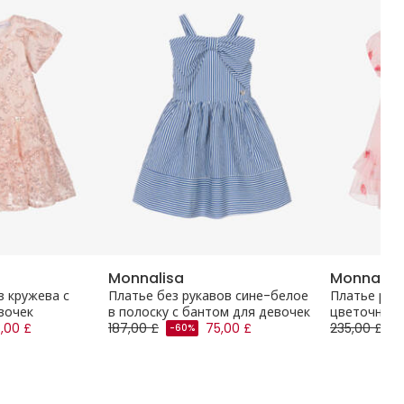
Monnalisa
Monnalis
з кружева с
Платье без рукавов сине-белое
Платье роз
вочек
в полоску с бантом для девочек
цветочным 
8,00 £
187,00 £
75,00 £
235,00 £
-60%
-