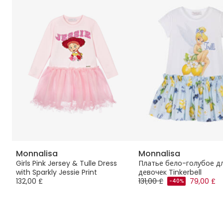
Monnalisa
Monnalisa
Girls Pink Jersey & Tulle Dress
Платье бело-голубое д
и
with Sparkly Jessie Print
девочек Tinkerbell
132,00 £
131,00 £
79,00 £
-40%