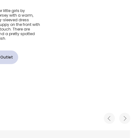
 White
little girls by
ersey with a warm,
y
ng-sleeved dress
ppy on the front with
touch. There are
ress
d a pretty spotted
ish.
 Outlet