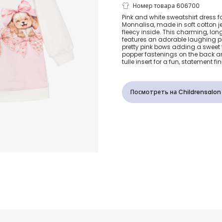
Girls Pink &
Номер товара 606700
Pink and white sweatshirt dress for 
Monnalisa, made in soft cotton j
Cotton Pupp
fleecy inside. This charming, lo
features an adorable laughing pu
pretty pink bows adding a sweet 
Sweatshirt D
popper fastenings on the back an
tulle insert for a fun, statement fin
Посмотреть на Childrensalon