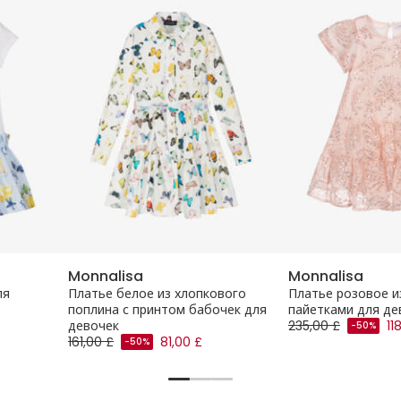
Monnalisa
Monnalisa
ля
Платье белое из хлопкового
Платье розовое и
поплина с принтом бабочек для
пайетками для де
девочек
235,00 £
11
-50%
161,00 £
81,00 £
-50%