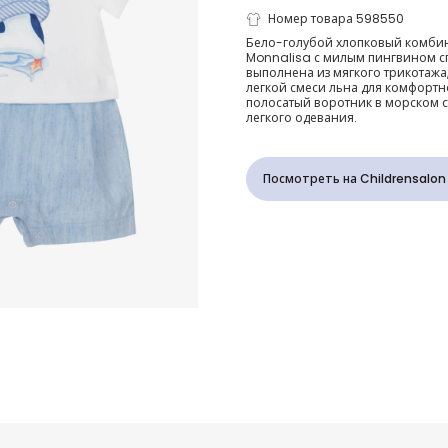
Песочник го
Номер товара 598550
Бело-голубой хлопковый комби
Monnalisa с милым пингвином сп
хлопковый с
выполнена из мягкого трикотажа,
легкой смеси льна для комфортн
полосатый воротник в морском с
пингвином д
легкого одевания.
малышей
Посмотреть на Childrensalon