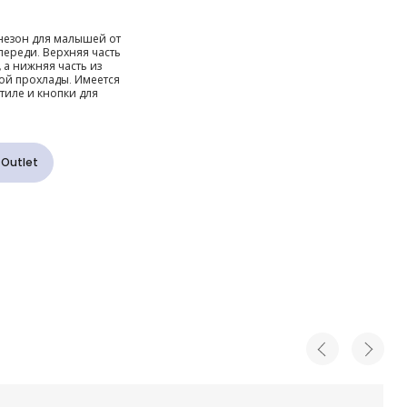
лубой
незон для малышей от
ереди. Верхняя часть
 а нижняя часть из
ой прохлады. Имеется
тиле и кнопки для
ля
 Outlet