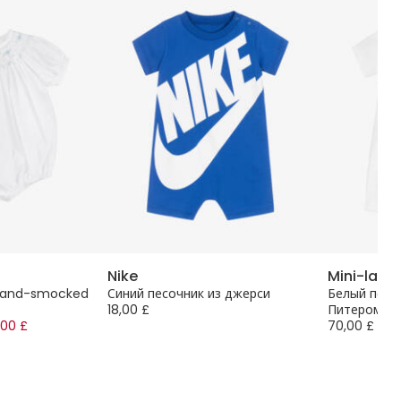
Nike
Mini-la-
 Hand-smocked
Синий песочник из джерси
Белый песо
18,00 £
Питером
,00 £
70,00 £