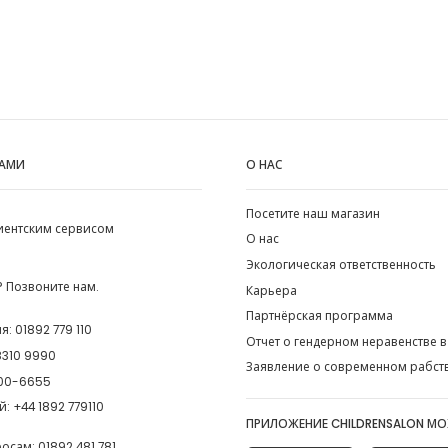
НАМИ
О НАС
Посетите наш магазин
лиентским сервисом
О нас
Экологическая ответственность
 Позвоните нам.
Карьера
Партнёрская программа
ия:
01892 779 110
Отчет о гендерном неравенстве в
8310 9990
Заявление о современном рабст
00-6655
й:
+44 1892 779110
ПРИЛОЖЕНИЕ CHILDRENSALON М
росам:
01892 481 781