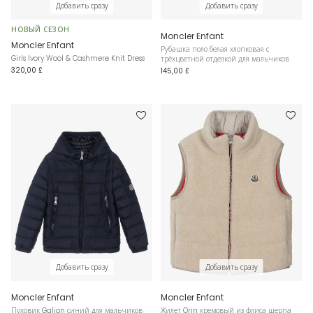
Добавить сразу
Добавить сразу
НОВЫЙ СЕЗОН
Moncler Enfant
Moncler Enfant
Рубашка поло белая хлопковая с
Girls Ivory Wool & Cashmere Knit Dress
трёхцветной отделкой для мальчиков
320,00 £
145,00 £
Добавить сразу
Добавить сразу
Moncler Enfant
Moncler Enfant
Пуховик Galion синий для мальчиков
Жилет Orin кремовый из флиса шерпа