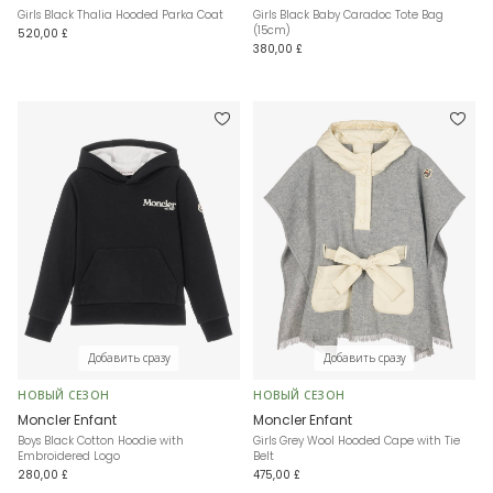
Girls Black Thalia Hooded Parka Coat
Girls Black Baby Caradoc Tote Bag
(15cm)
520,00 £
380,00 £
Добавить сразу
Добавить сразу
НОВЫЙ СЕЗОН
НОВЫЙ СЕЗОН
Moncler Enfant
Moncler Enfant
Boys Black Cotton Hoodie with
Girls Grey Wool Hooded Cape with Tie
Embroidered Logo
Belt
280,00 £
475,00 £