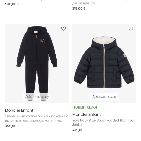
для мальчиков
530,00 £
315,00 £
Добавить сразу
Добавить сразу
НОВЫЙ СЕЗОН
Moncler Enfant
Moncler Enfant
Спортивный костюм синий хлопковый с
Boys Navy Blue Down Padded Brannock
вышитым логотипом для мальчиков
Jacket
355,00 £
435,00 £