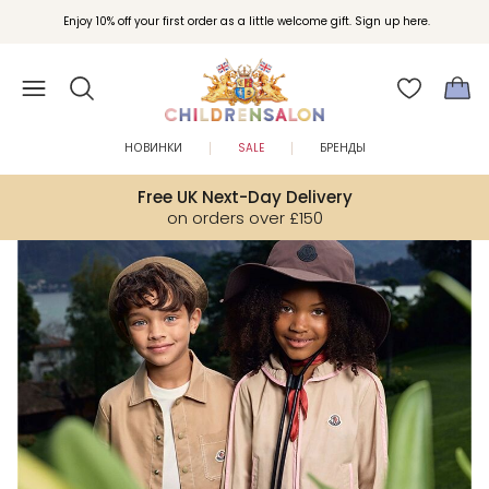
Вступайте в клуб Бонусы Childrensalon для эксклюзивных привилегий при
Enjoy 10% off your first order as a little welcome gift. Sign up here.
покупках.
НОВИНКИ
SALE
БРЕНДЫ
Free UK Next-Day Delivery
on orders over £150