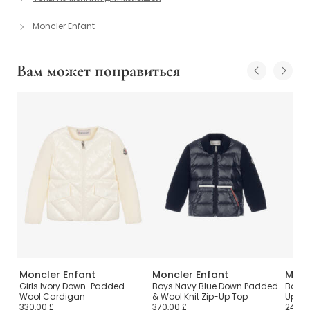
Moncler Enfant
Вам может понравиться
Moncler Enfant
Moncler Enfant
Monc
Girls Ivory Down-Padded
Boys Navy Blue Down Padded
Boys 
Wool Cardigan
& Wool Knit Zip-Up Top
Up To
330,00 £
370,00 £
245,0