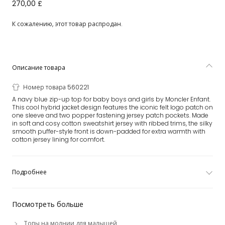
Синий утепленный топ из хлопка на молнии для малышей
270,00 £
К сожалению, этот товар распродан.
Описание товара
Номер товара 560221
A navy blue zip-up top for baby boys and girls by Moncler Enfant.
This cool hybrid jacket design features the iconic felt logo patch on
one sleeve and two popper fastening jersey patch pockets. Made
in soft and cosy cotton sweatshirt jersey with ribbed trims, the silky
smooth puffer-style front is down-padded for extra warmth with
cotton jersey lining for comfort.
Подробнее
Посмотреть больше
Топы на молнии для малышей