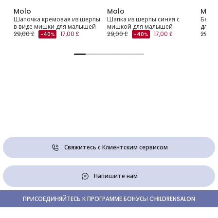
Molo
Molo
Molo
Шапочка кремовая из шерпы
Шапка из шерпы синяя с
Берет
в виде мишки для малышей
мишкой для малышей
для д
29,00 £
17,00 £
29,00 £
17,00 £
29,00
-40%
-40%
Свяжитесь с Клиентским сервисом
Напишите нам
ПРИСОЕДИНЯЙТЕСЬ К ПРОГРАММЕ БОНУСЫ CHILDRENSALON