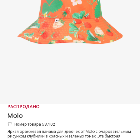
РАСПРОДАНО
Molo
Номер товара 587102
Оранжевая панама с клубничным
Яркая оранжевая панама для девочек от Molo с очаровательным
принтом для девочек (UPF50+)
рисунком клубники в красных и зеленых тонах. Эта быстрая