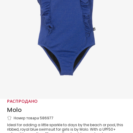
РАСПРОДАНО
Molo
Номер товара 586977
Girls Glittery Blue Ruffle Swimsuit
Ideal for adding a little sparkle to days by the beach or pool, this
(UPF50+)
ribbed, royal blue swimsuit for girls is by Molo. With a UPF50+