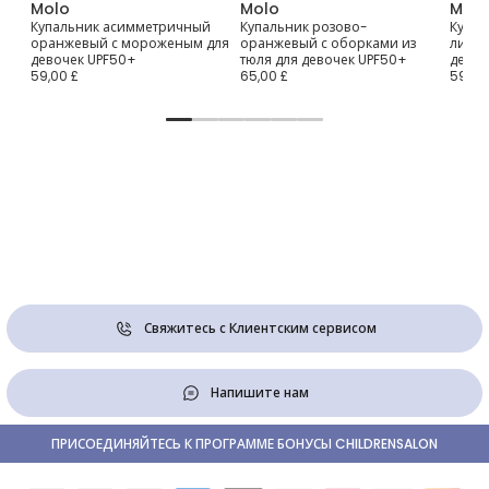
Molo
Molo
Molo
ами
Купальник асимметричный
Купальник розово-
Купал
я
оранжевый с мороженым для
оранжевый с оборками из
лимон
девочек UPF50+
тюля для девочек UPF50+
девоч
59,00 £
65,00 £
59,00
Свяжитесь с Клиентским сервисом
Напишите нам
ПРИСОЕДИНЯЙТЕСЬ К ПРОГРАММЕ БОНУСЫ CHILDRENSALON