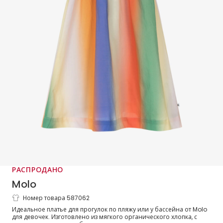
РАСПРОДАНО
Molo
Номер товара 587062
Платье пляжное макси в радужную
Идеальное платье для прогулок по пляжу или у бассейна от Molo
полоску из хлопка
для девочек. Изготовлено из мягкого органического хлопка, с