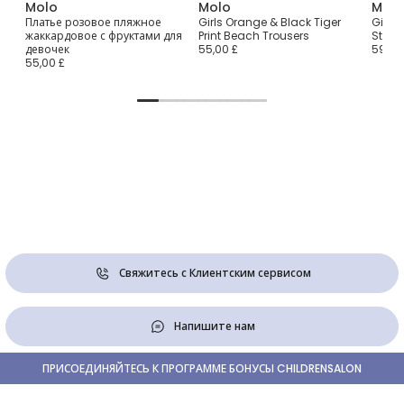
Molo
Molo
Molo
re
Платье розовое пляжное
Girls Orange & Black Tiger
Girls
жаккардовое с фруктами для
Print Beach Trousers
Strip
девочек
55,00 £
59,00
55,00 £
Свяжитесь с Клиентским сервисом
Напишите нам
ПРИСОЕДИНЯЙТЕСЬ К ПРОГРАММЕ БОНУСЫ CHILDRENSALON