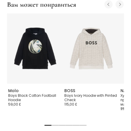
Вам может понравиться
Molo
BOSS
NAME
Boys Black Cotton Football
Boys Ivory Hoodie with Printed
Худи 
Hoodie
Check
принт
59,00 £
115,00 £
маль
23,00 