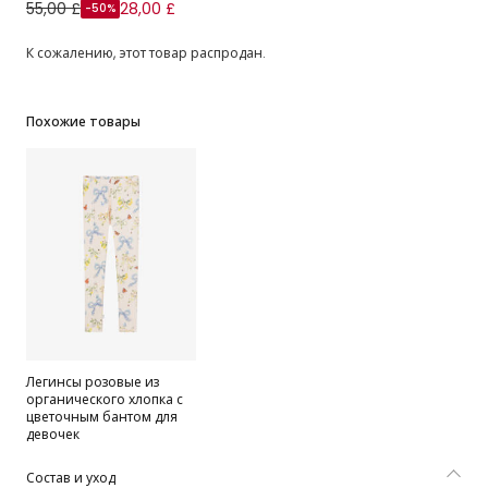
Худи розовое из органического хлопка с цветочными
55,00 £
28,00 £
-50%
бантами для девочек
К сожалению, этот товар распродан.
Похожие товары
Легинсы розовые из
органического хлопка с
цветочным бантом для
девочек
Состав и уход